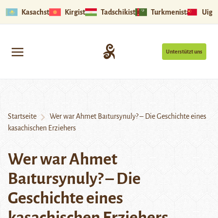
Kasachstan
Kirgistan
Tadschikistan
Turkmenistan
Uigu
Unterstützt uns
Startseite
Wer war Ahmet Baıtursynuly? – Die Geschichte eines
kasachischen Erziehers
Wer war Ahmet
Baıtursynuly? – Die
Geschichte eines
kasachischen Erziehers