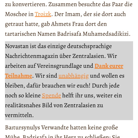
zu konvertieren. Zusammen besuchte das Paar die
Moschee in
Troizk
. Der Imam, der sie dort auch
getraut hatte, gab Ahmets Frau dort den
tartarischen Namen Badrisafa Muhamedsadikizi.
Novastan ist das einzige deutschsprachige
Nachrichtenmagazin über Zentralasien. Wir
arbeiten auf Vereinsgrundlage und
Dank eurer
Teilnahme
. Wir sind
unabhängig
und wollen es
bleiben, dafür brauchen wir euch! Durch jede
noch so kleine
Spende
helft ihr uns, weiter ein
realitätsnahes Bild von Zentralasien zu
vermitteln.
Baıtursynulys Verwandte hatten keine große
Mühe, Badrisafa in ihr Herz zu schließen: Sie