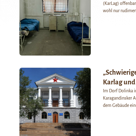
(KarLag) offenba
wohl nur rudimen
„Schwierig
Karlag und
Im Dorf Dolinka i
Karagandinsker Ar
dem Gebäude eine