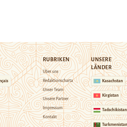
RUBRIKEN
UNSERE
LÄNDER
Über uns
Redaktionscharta
nçais
Kasachstan
Unser Team
Kirgistan
Unsere Partner
Impressum
Tadschikistan
Kontakt
Turkmenista