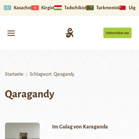
Kasachstan
Kirgistan
Tadschikistan
Turkmenistan
Uigu
Unterstützt uns
Startseite
Schlagwort:
Qaragandy
Qaragandy
Im Gulag von Karaganda