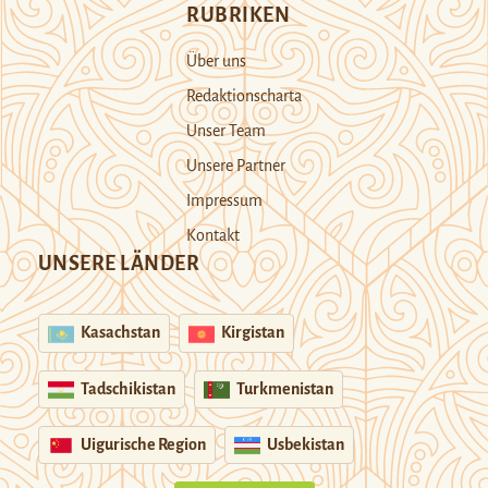
RUBRIKEN
Über uns
Redaktionscharta
Unser Team
Unsere Partner
Impressum
Kontakt
UNSERE LÄNDER
Kasachstan
Kirgistan
Tadschikistan
Turkmenistan
Uigurische Region
Usbekistan