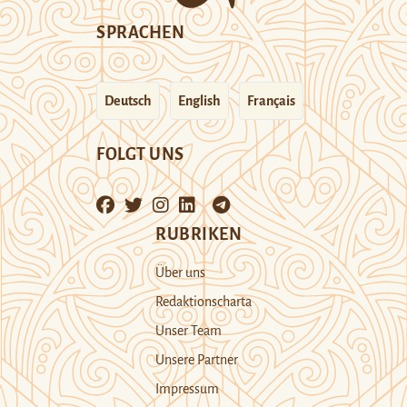
SPRACHEN
Deutsch
English
Français
FOLGT UNS
RUBRIKEN
Über uns
Redaktionscharta
Unser Team
Unsere Partner
Impressum