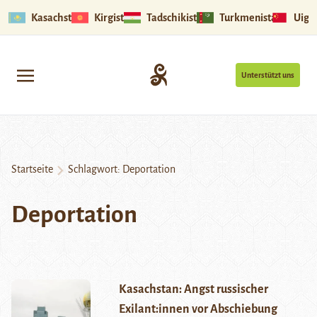
Kasachstan
Kirgistan
Tadschikistan
Turkmenistan
Uigu
Unterstützt uns
Startseite
Schlagwort:
Deportation
Deportation
Kasachstan: Angst russischer
Exilant:innen vor Abschiebung