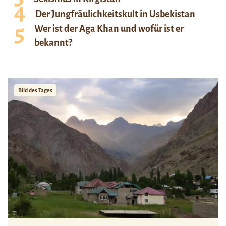
Der Jungfräulichkeitskult in Usbekistan
Wer ist der Aga Khan und wofür ist er
bekannt?
Bild des Tages