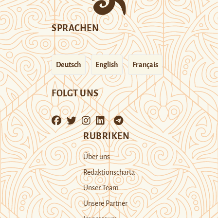
SPRACHEN
Deutsch
English
Français
FOLGT UNS
RUBRIKEN
Über uns
Redaktionscharta
Unser Team
Unsere Partner