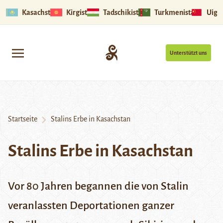
Kasachstan
Kirgistan
Tadschikistan
Turkmenistan
Uigu
Unterstützt uns
Startseite
Stalins Erbe in Kasachstan
Stalins Erbe in Kasachstan
Vor 80 Jahren begannen die von Stalin
veranlassten Deportationen ganzer