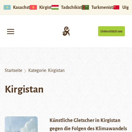
Kasachstan
Kirgistan
Tadschikistan
Turkmenistan
Uigu
Unterstützt uns
Startseite
Kategorie:
Kirgistan
Kirgistan
Künstliche Gletscher in Kirgistan
gegen die Folgen des Klimawandels