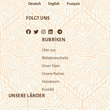
Deutsch
English
Français
FOLGT UNS
RUBRIKEN
Über uns
Redaktionscharta
Unser Team
Unsere Partner
Impressum
Kontakt
UNSERE LÄNDER