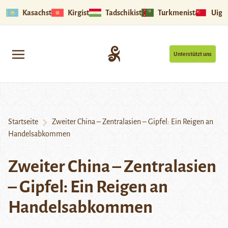
Kasachstan
Kirgistan
Tadschikistan
Turkmenistan
Uigu
Unterstützt uns
Startseite
Zweiter China – Zentralasien – Gipfel: Ein Reigen an
Handelsabkommen
Zweiter China – Zentralasien
– Gipfel: Ein Reigen an
Handelsabkommen