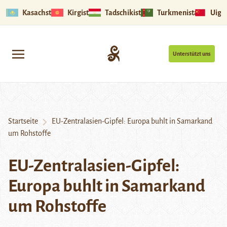
Kasachstan
Kirgistan
Tadschikistan
Turkmenistan
Uigu
Unterstützt uns
Startseite
EU-Zentralasien-Gipfel: Europa buhlt in Samarkand
um Rohstoffe
EU-Zentralasien-Gipfel:
Europa buhlt in Samarkand
um Rohstoffe