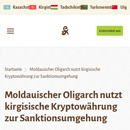
Kasachstan
Kirgistan
Tadschikistan
Turkmenistan
Uigu
Unterstützt uns
Startseite
Moldauischer Oligarch nutzt kirgisische
Kryptowährung zur Sanktionsumgehung
Moldauischer Oligarch nutzt
kirgisische Kryptowährung
zur Sanktionsumgehung