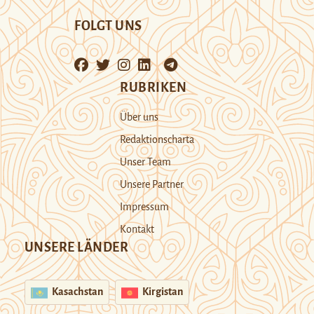
FOLGT UNS
RUBRIKEN
Über uns
Redaktionscharta
Unser Team
Unsere Partner
Impressum
Kontakt
UNSERE LÄNDER
Kasachstan
Kirgistan