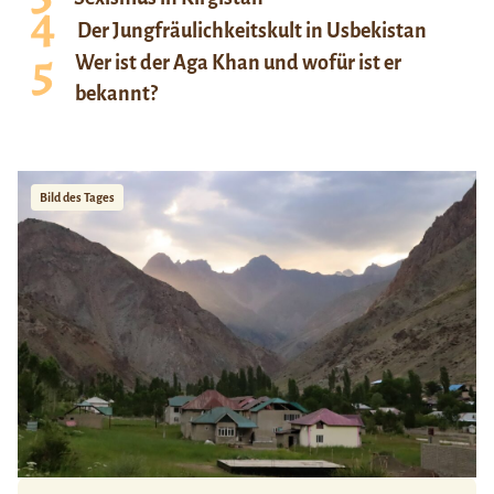
Der Jungfräulichkeitskult in Usbekistan
Wer ist der Aga Khan und wofür ist er
bekannt?
Bild des Tages