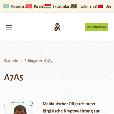
Kasachstan
Kirgistan
Tadschikistan
Turkmenistan
Uigu
Unterstützt uns
Startseite
Schlagwort:
A7A5
A7A5
Moldauischer Oligarch nutzt
kirgisische Kryptowährung zur