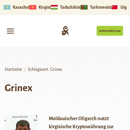
Kasachstan
Kirgistan
Tadschikistan
Turkmenistan
Uigu
Unterstützt uns
Startseite
Schlagwort:
Grinex
Grinex
Moldauischer Oligarch nutzt
kirgisische Kryptowährung zur