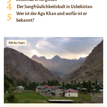
Der Jungfräulichkeitskult in Usbekistan
Wer ist der Aga Khan und wofür ist er
bekannt?
Bild des Tages