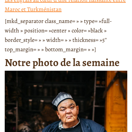
Maroc et Turkménistan
[mkd_separator class_name= » » type= »full-
width » position= »center » color= »black »
border_style= » » width= » » thickness= »5″
top_margin= » » bottom_margin= » »]
Notre photo de la semaine