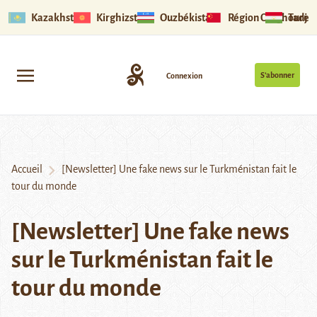
Kazakhstan
Kirghizstan
Ouzbékistan
Région Ouïghoure
Tadjik
S’abonner
Connexion
Accueil
[Newsletter] Une fake news sur le Turkménistan fait le
tour du monde
[Newsletter] Une fake news
sur le Turkménistan fait le
tour du monde