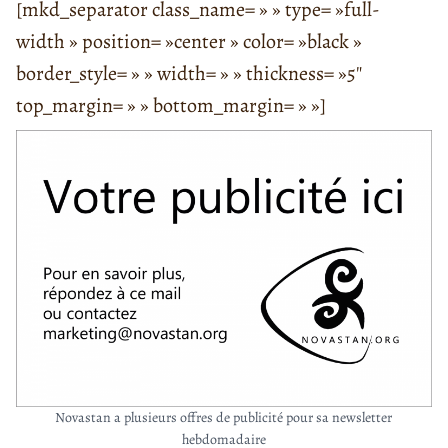
[mkd_separator class_name= » » type= »full-
width » position= »center » color= »black »
border_style= » » width= » » thickness= »5″
top_margin= » » bottom_margin= » »]
Novastan a plusieurs offres de publicité pour sa newsletter
hebdomadaire