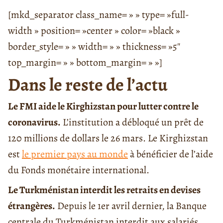
[mkd_separator class_name= » » type= »full-
width » position= »center » color= »black »
border_style= » » width= » » thickness= »5″
top_margin= » » bottom_margin= » »]
Dans le reste de l’actu
Le FMI aide le Kirghizstan pour lutter contre le
coronavirus.
L’institution a débloqué un prêt de
120 millions de dollars le 26 mars. Le Kirghizstan
est
le premier pays au monde
à bénéficier de l’aide
du Fonds monétaire international.
Le Turkménistan interdit les retraits en devises
étrangères.
Depuis le 1er avril dernier, la Banque
centrale du Turkménistan interdit aux salariés