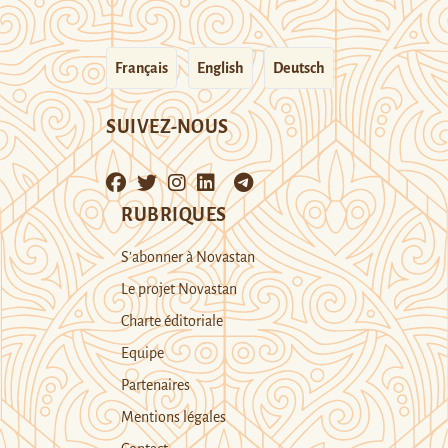
Français
English
Deutsch
SUIVEZ-NOUS
RUBRIQUES
S’abonner à Novastan
Le projet Novastan
Charte éditoriale
Equipe
Partenaires
Mentions légales