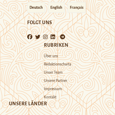
Deutsch
English
Français
FOLGT UNS
RUBRIKEN
Über uns
Redaktionscharta
Unser Team
Unsere Partner
Impressum
Kontakt
UNSERE LÄNDER