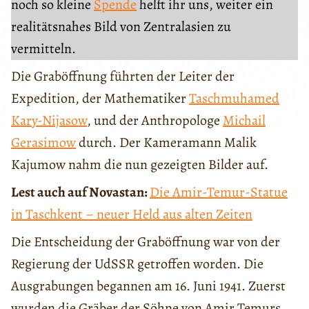
noch so kleine
Spende
helft ihr uns, weiter ein
realitätsnahes Bild von Zentralasien zu
vermitteln.
Die Graböffnung führten der Leiter der
Expedition, der Mathematiker
Taschmuhamed
Kary-Nijasow
, und der Anthropologe
Michail
Gerasimow
durch. Der Kameramann Malik
Kajumow nahm die nun gezeigten Bilder auf.
Lest auch auf Novastan:
Die Amir-Temur-Statue
in Taschkent – neuer Held aus alten Zeiten
Die Entscheidung der Graböffnung war von der
Regierung der UdSSR getroffen worden. Die
Ausgrabungen begannen am 16. Juni 1941. Zuerst
wurden die Gräber der Söhne von Amir Temurs