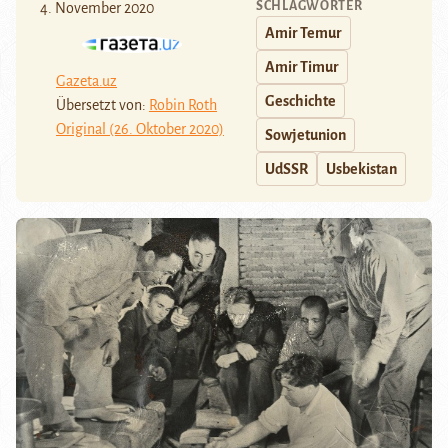
SCHLAGWÖRTER
4. November 2020
Amir Temur
Amir Timur
Gazeta.uz
Geschichte
Übersetzt von:
Robin Roth
Original (26. Oktober 2020)
Sowjetunion
UdSSR
Usbekistan