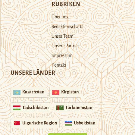
RUBRIKEN
Über uns
Redaktionscharta
Unser Team
Unsere Partner
Impressum
Kontakt
UNSERE LÄNDER
Kasachstan
Kirgistan
Tadschikistan
Turkmenistan
Uigurische Region
Usbekistan