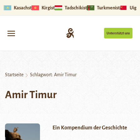
Kasachstan
Kirgistan
Tadschikistan
Turkmenistan
Uigu
Unterstützt uns
Startseite
Schlagwort:
Amir Timur
Amir Timur
Ein Kompendium der Geschichte