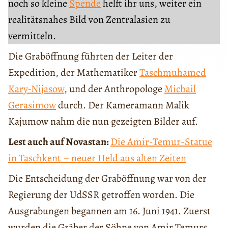
noch so kleine
Spende
helft ihr uns, weiter ein
realitätsnahes Bild von Zentralasien zu
vermitteln.
Die Graböffnung führten der Leiter der
Expedition, der Mathematiker
Taschmuhamed
Kary-Nijasow
, und der Anthropologe
Michail
Gerasimow
durch. Der Kameramann Malik
Kajumow nahm die nun gezeigten Bilder auf.
Lest auch auf Novastan:
Die Amir-Temur-Statue
in Taschkent – neuer Held aus alten Zeiten
Die Entscheidung der Graböffnung war von der
Regierung der UdSSR getroffen worden. Die
Ausgrabungen begannen am 16. Juni 1941. Zuerst
wurden die Gräber der Söhne von Amir Temurs