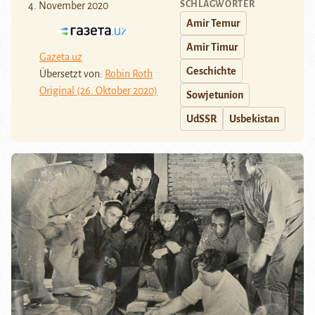
SCHLAGWÖRTER
4. November 2020
Amir Temur
Amir Timur
Gazeta.uz
Geschichte
Übersetzt von:
Robin Roth
Original (26. Oktober 2020)
Sowjetunion
UdSSR
Usbekistan