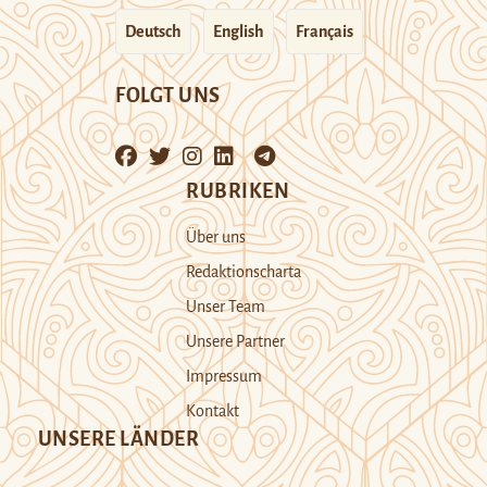
Deutsch
English
Français
FOLGT UNS
RUBRIKEN
Über uns
Redaktionscharta
Unser Team
Unsere Partner
Impressum
Kontakt
UNSERE LÄNDER