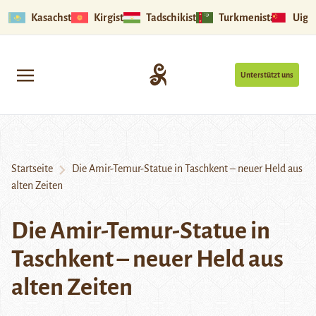
Kasachstan
Kirgistan
Tadschikistan
Turkmenistan
Uigu
Unterstützt uns
Startseite
Die Amir-Temur-Statue in Taschkent – neuer Held aus
alten Zeiten
Die Amir-Temur-Statue in
Taschkent – neuer Held aus
alten Zeiten