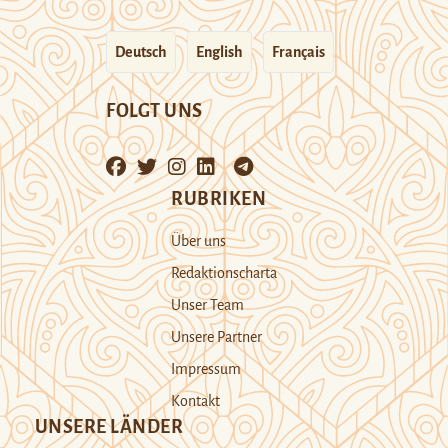
Deutsch
English
Français
FOLGT UNS
RUBRIKEN
Über uns
Redaktionscharta
Unser Team
Unsere Partner
Impressum
Kontakt
UNSERE LÄNDER