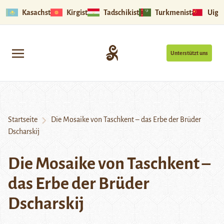
Kasachstan
Kirgistan
Tadschikistan
Turkmenistan
Uigu
Unterstützt uns
Startseite
Die Mosaike von Taschkent – das Erbe der Brüder
Dscharskij
Die Mosaike von Taschkent –
das Erbe der Brüder
Dscharskij