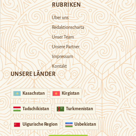
RUBRIKEN
Über uns
Redaktionscharta
Unser Team
Unsere Partner
Impressum
Kontakt
UNSERE LÄNDER
Kasachstan
Kirgistan
Tadschikistan
Turkmenistan
Uigurische Region
Usbekistan