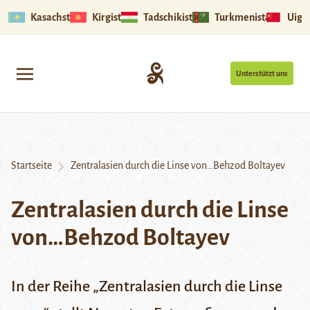
Kasachstan
Kirgistan
Tadschikistan
Turkmenistan
Uigu
Unterstützt uns
Startseite
Zentralasien durch die Linse von…Behzod Boltayev
Zentralasien durch die Linse
von…Behzod Boltayev
In der Reihe „Zentralasien durch die Linse