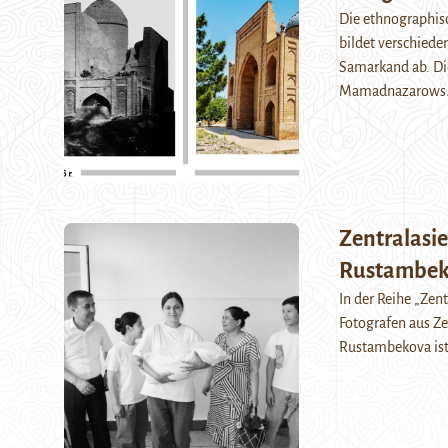
Die ethnographisc
bildet verschiede
Samarkand ab. Di
Mamadnazarow
Zentralasie
Rustambe
In der Reihe „Zen
Fotografen aus Ze
Rustambekova ist