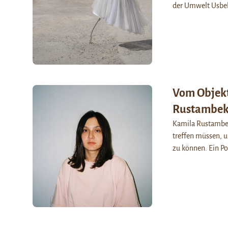
der Umwelt Usbek
Vom Objekt
Rustambek
Kamila Rustambek
treffen müssen, u
zu können. Ein P