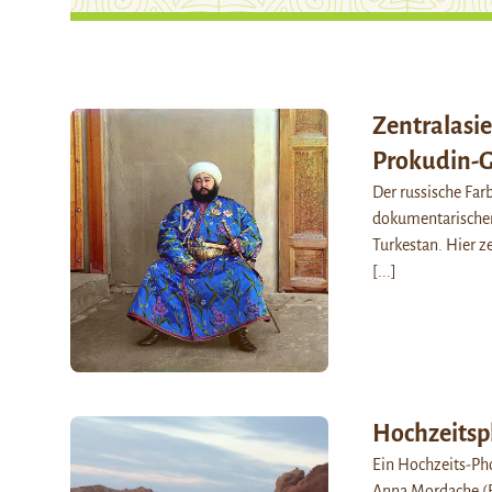
Zentralasie
Prokudin-G
Der russische Far
dokumentarischen
Turkestan. Hier z
[...]
Hochzeitsp
Ein Hochzeits-Pho
Anna Mordache (Fr