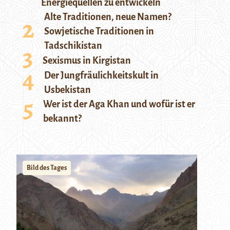
Energiequellen zu entwickeln
Alte Traditionen, neue Namen?
Sowjetische Traditionen in
Tadschikistan
Sexismus in Kirgistan
Der Jungfräulichkeitskult in
Usbekistan
Wer ist der Aga Khan und wofür ist er
bekannt?
Bild des Tages