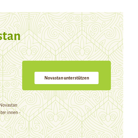
stan
Novastan unterstützen
 Novastan
ter:innen -