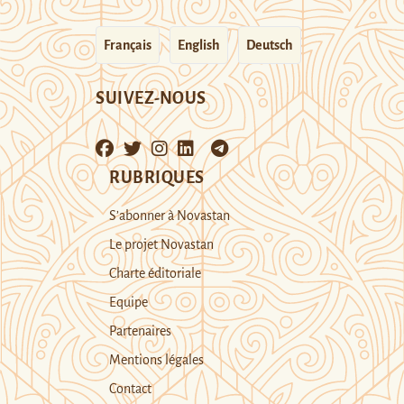
Français
English
Deutsch
SUIVEZ-NOUS
RUBRIQUES
S’abonner à Novastan
Le projet Novastan
Charte éditoriale
Equipe
Partenaires
Mentions légales
Contact