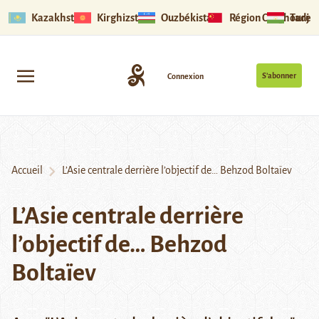
Kazakhstan
Kirghizstan
Ouzbékistan
Région Ouïghoure
Tadjik
S’abonner
Connexion
Accueil
L’Asie centrale derrière l’objectif de… Behzod Boltaïev
L’Asie centrale derrière
l’objectif de… Behzod
Boltaïev