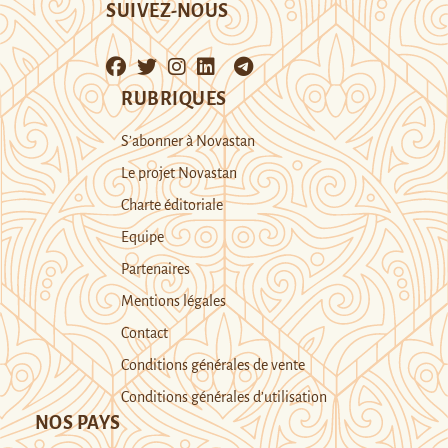
SUIVEZ-NOUS
RUBRIQUES
S’abonner à Novastan
Le projet Novastan
Charte éditoriale
Equipe
Partenaires
Mentions légales
Contact
Conditions générales de vente
Conditions générales d’utilisation
NOS PAYS