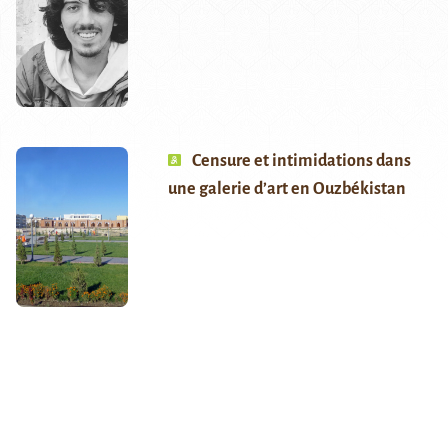
Censure et intimidations dans
une galerie d’art en Ouzbékistan