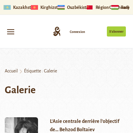
Kazakhstan
Kirghizstan
Ouzbékistan
Région Ouïghoure
Tadjik
S’abonner
Connexion
Accueil
Étiquette :
Galerie
Galerie
L’Asie centrale derrière l’objectif
de… Behzod Boltaïev