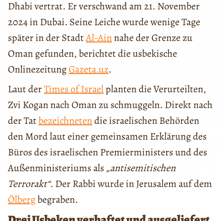
Dhabi vertrat. Er verschwand am 21. November
2024 in Dubai. Seine Leiche wurde wenige Tage
später in der Stadt
Al-Ain
nahe der Grenze zu
Oman gefunden, berichtet die usbekische
Onlinezeitung
Gazeta.uz
.
Laut der
Times of Israel
planten die Verurteilten,
Zvi Kogan nach Oman zu schmuggeln. Direkt nach
der Tat
bezeichneten
die israelischen Behörden
den Mord laut einer gemeinsamen Erklärung des
Büros des israelischen Premierministers und des
Außenministeriums als
„antisemitischen
Terrorakt“
. Der Rabbi wurde in Jerusalem auf dem
Ölberg
begraben.
Drei Usbeken verhaftet und ausgeliefert