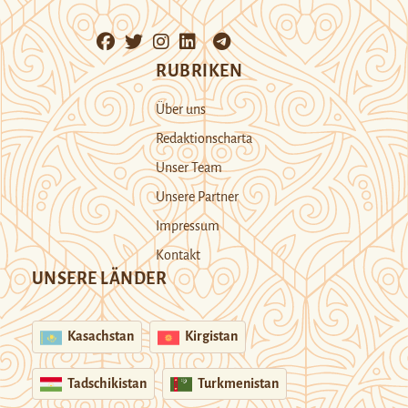
RUBRIKEN
Über uns
Redaktionscharta
Unser Team
Unsere Partner
Impressum
Kontakt
UNSERE LÄNDER
Kasachstan
Kirgistan
Tadschikistan
Turkmenistan