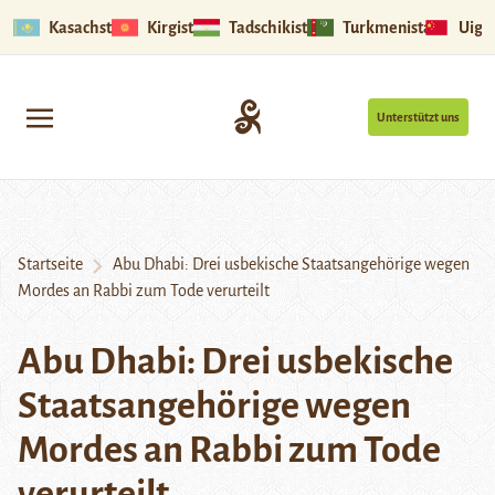
Kasachstan
Kirgistan
Tadschikistan
Turkmenistan
Uigu
Unterstützt uns
Startseite
Abu Dhabi: Drei usbekische Staatsangehörige wegen
Mordes an Rabbi zum Tode verurteilt
Abu Dhabi: Drei usbekische
Staatsangehörige wegen
Mordes an Rabbi zum Tode
verurteilt