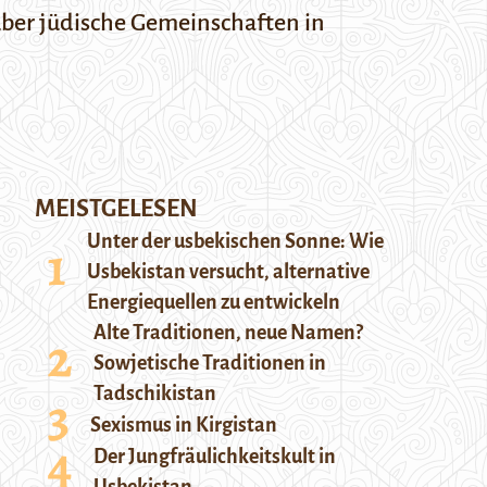
ber jüdische Gemeinschaften in
MEISTGELESEN
Unter der usbekischen Sonne: Wie
Usbekistan versucht, alternative
Energiequellen zu entwickeln
Alte Traditionen, neue Namen?
Sowjetische Traditionen in
Tadschikistan
Sexismus in Kirgistan
Der Jungfräulichkeitskult in