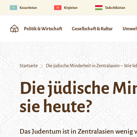
Kasachstan
Kirgistan
Tadschikistan
Politik & Wirtschaft
Gesellschaft & Kultur
Umwelt
Startseite
Die jüdische Minderheit in Zentralasien – Wie leb
Die jüdische Min
sie heute?
Das Judentum ist in Zentralasien wenig 