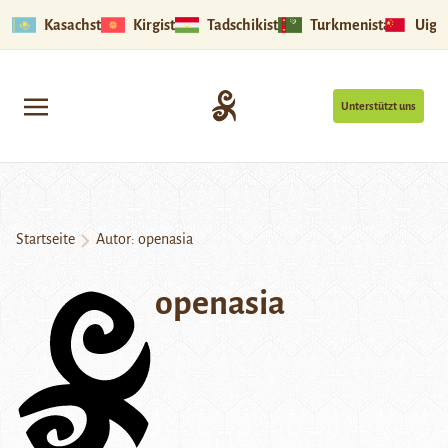
Kasachstan
Kirgistan
Tadschikistan
Turkmenistan
Uigu
Unterstützt uns
Startseite
Autor: openasia
openasia