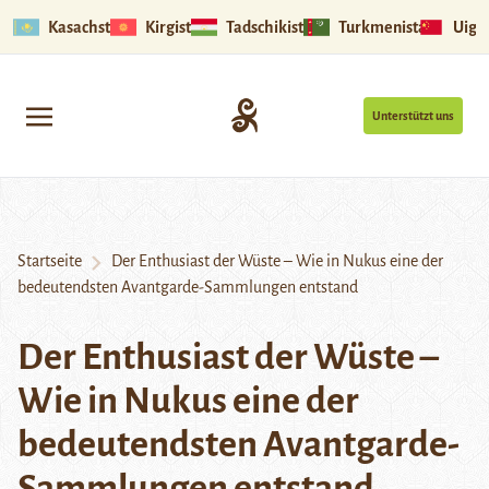
Kasachstan
Kirgistan
Tadschikistan
Turkmenistan
Uigu
Unterstützt uns
Startseite
Der Enthusiast der Wüste – Wie in Nukus eine der
bedeutendsten Avantgarde-Sammlungen entstand
Der Enthusiast der Wüste –
Wie in Nukus eine der
bedeutendsten Avantgarde-
Sammlungen entstand