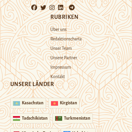
RUBRIKEN
Über uns
Redaktionscharta
Unser Team
Unsere Partner
Impressum
Kontakt
UNSERE LÄNDER
Kasachstan
Kirgistan
Tadschikistan
Turkmenistan