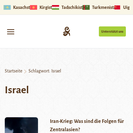
Kasachstan
Kirgistan
Tadschikistan
Turkmenistan
Uigu
Unterstützt uns
Startseite
Schlagwort:
Israel
Israel
Iran-Krieg: Was sind die Folgen für
Zentralasien?