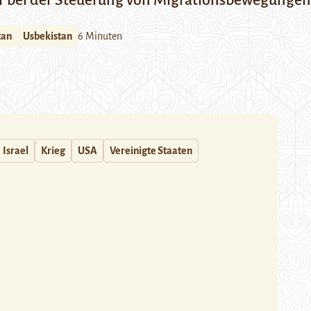
ur bei der Steuerung von Migrationsbewegungen 
tan
Usbekistan
6 Minuten
Israel
Krieg
USA
Vereinigte Staaten