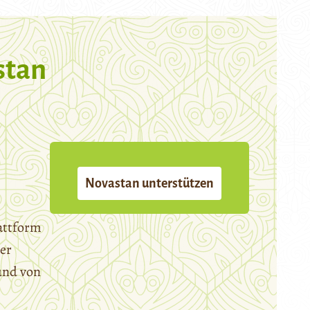
stan
Novastan unterstützen
attform
er
und von