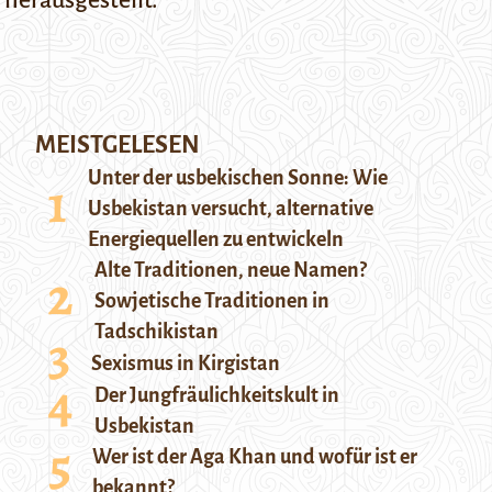
herausgestellt.
MEISTGELESEN
Unter der usbekischen Sonne: Wie
Usbekistan versucht, alternative
Energiequellen zu entwickeln
Alte Traditionen, neue Namen?
Sowjetische Traditionen in
Tadschikistan
Sexismus in Kirgistan
Der Jungfräulichkeitskult in
Usbekistan
Wer ist der Aga Khan und wofür ist er
bekannt?