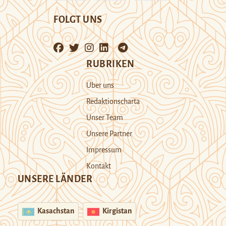
FOLGT UNS
RUBRIKEN
Über uns
Redaktionscharta
Unser Team
Unsere Partner
Impressum
Kontakt
UNSERE LÄNDER
Kasachstan
Kirgistan