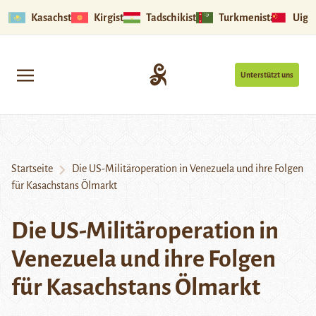
Kasachstan
Kirgistan
Tadschikistan
Turkmenistan
Uigu
Unterstützt uns
Startseite
Die US-Militäroperation in Venezuela und ihre Folgen
für Kasachstans Ölmarkt
Die US-Militäroperation in
Venezuela und ihre Folgen
für Kasachstans Ölmarkt