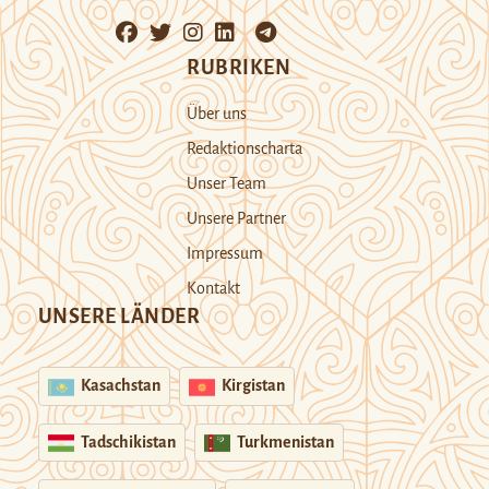
RUBRIKEN
Über uns
Redaktionscharta
Unser Team
Unsere Partner
Impressum
Kontakt
UNSERE LÄNDER
Kasachstan
Kirgistan
Tadschikistan
Turkmenistan