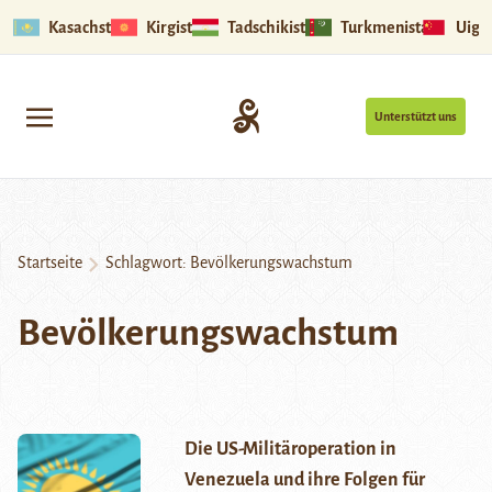
Kasachstan
Kirgistan
Tadschikistan
Turkmenistan
Uigu
Unterstützt uns
Startseite
Schlagwort:
Bevölkerungswachstum
Bevölkerungswachstum
Die US-Militäroperation in
Venezuela und ihre Folgen für