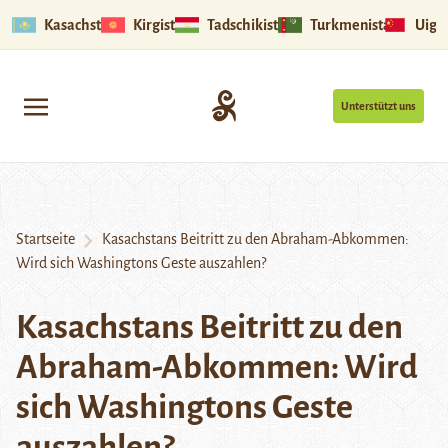
Kasachstan
Kirgistan
Tadschikistan
Turkmenistan
Uigu
Unterstützt uns
Startseite
Kasachstans Beitritt zu den Abraham-Abkommen:
Wird sich Washingtons Geste auszahlen?
Kasachstans Beitritt zu den
Abraham-Abkommen: Wird
sich Washingtons Geste
auszahlen?