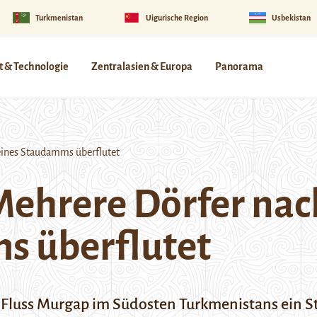
Turkmenistan
Uigurische Region
Usbekistan
 & Technologie
Zentralasien & Europa
Panorama
ines Staudamms überflutet
Mehrere Dörfer na
s überflutet
m Fluss Murgap im Südosten Turkmenistans ein 