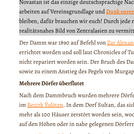
Novastan ist das einzige deutschsprachige Na
arbeiten auf Vereinsgrundlage und
Dank eurer
bleiben, dafür brauchen wir euch! Durch jede 
realitätsnahes Bild von Zentralasien zu vermit
Der Damm war 1890 auf Befehl von
Zar Alexand
errichtet worden und soll laut Chronicles of 
nicht repariert worden sein. Der Bruch des 
sowie zu einem Anstieg des Pegels von Murga
Mehrere Dörfer überflutet
Nach dem Dammbruch wurden mehrere Dörfer i
im
Bezirk Ýolöten
. In dem Dorf Sultan, das si
mehr als 100 Häuser zerstört worden sein, 
auf den Höhen oder in nahe gelegenen Dörfern