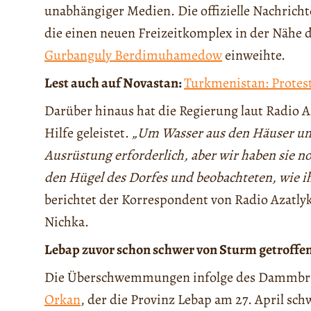
unabhängiger Medien. Die offizielle Nachrich
die einen neuen Freizeitkomplex in der Nähe 
Gurbanguly Berdimuhamedow
einweihte.
Lest auch auf Novastan:
Turkmenistan: Protest
Darüber hinaus hat die Regierung laut Radio A
Hilfe geleistet.
„Um Wasser aus den Häuser und
Ausrüstung erforderlich, aber wir haben sie n
den Hügel des Dorfes und beobachteten, wie 
berichtet der Korrespondent von Radio Azatly
Nichka.
Lebap zuvor schon schwer von Sturm getroffe
Die Überschwemmungen infolge des Dammbruc
Orkan
, der die Provinz Lebap am 27. April sc