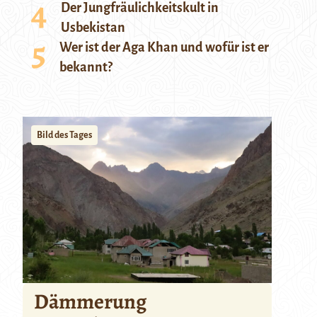
Der Jungfräulichkeitskult in
Usbekistan
Wer ist der Aga Khan und wofür ist er
bekannt?
Bild des Tages
Dämmerung