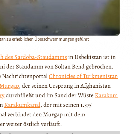
stan zu erheblichen Überschwemmungen geführt
ch des Sardoba-Staudamms
in Usbekistan ist in
uni der Staudamm von Soltan Bend gebrochen.
e Nachrichtenportal
Chronicles of Turkmenistan
Murgap
, der seinen Ursprung in Afghanistan
ry
durchfließt und im Sand der Wüste
Karakum
en
Karakumkanal
, der mit seinen 1.375
Kanal verbindet den Murgap mit dem
r weiter östlich verläuft.