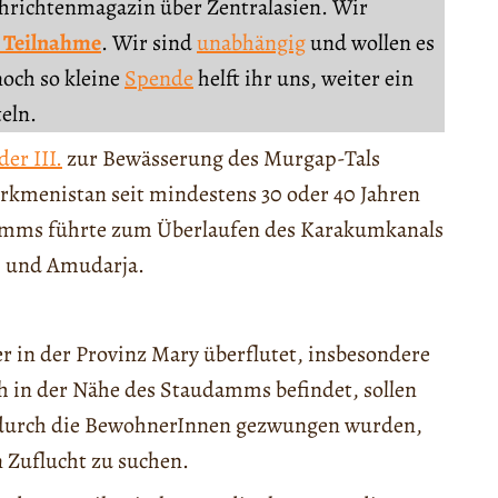
chrichtenmagazin über Zentralasien. Wir
 Teilnahme
. Wir sind
unabhängig
und wollen es
noch so kleine
Spende
helft ihr uns, weiter ein
teln.
er III.
zur Bewässerung des Murgap-Tals
Turkmenistan seit mindestens 30 oder 40 Jahren
Damms führte zum Überlaufen des Karakumkanals
p und Amudarja.
n der Provinz Mary überflutet, insbesondere
ch in der Nähe des Staudamms befindet, sollen
wodurch die BewohnerInnen gezwungen wurden,
 Zuflucht zu suchen.