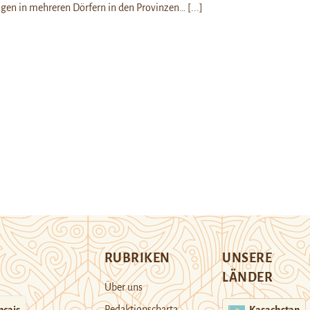
n in mehreren Dörfern in den Provinzen…
[...]
RUBRIKEN
UNSERE
LÄNDER
Über uns
Redaktionscharta