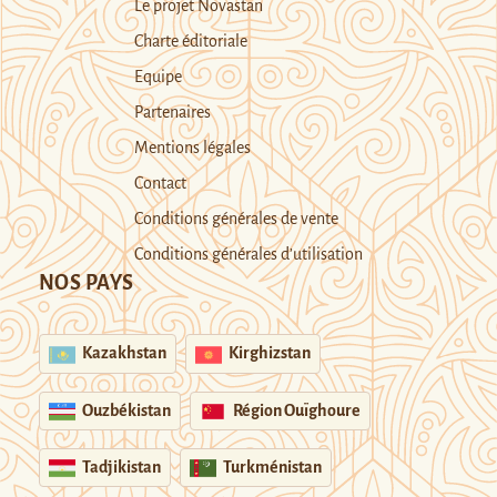
Le projet Novastan
Charte éditoriale
Equipe
Partenaires
Mentions légales
Contact
Conditions générales de vente
Conditions générales d’utilisation
NOS PAYS
Kazakhstan
Kirghizstan
Ouzbékistan
Région Ouïghoure
Tadjikistan
Turkménistan