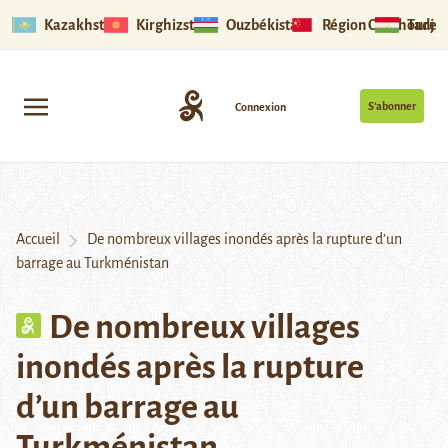
Kazakhstan
Kirghizstan
Ouzbékistan
Région Ouïghoure
Tadjik
S’abonner
Connexion
Accueil
De nombreux villages inondés après la rupture d’un
barrage au Turkménistan
De nombreux villages
inondés après la rupture
d’un barrage au
Turkménistan