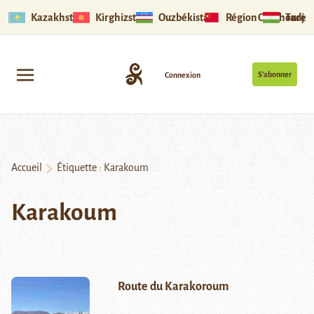
Kazakhstan
Kirghizstan
Ouzbékistan
Région Ouïghoure
Tadjik
S’abonner
Connexion
Accueil
Étiquette :
Karakoum
Karakoum
Route du Karakoroum