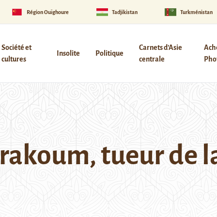
Région Ouïghoure
Tadjikistan
Turkménistan
Société et
Carnets d’Asie
Ach
Insolite
Politique
cultures
centrale
Phot
arakoum, tueur de l