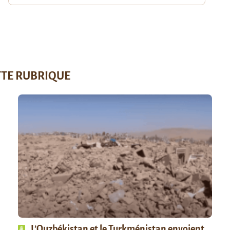
TTE RUBRIQUE
L’Ouzbékistan et le Turkménistan envoient