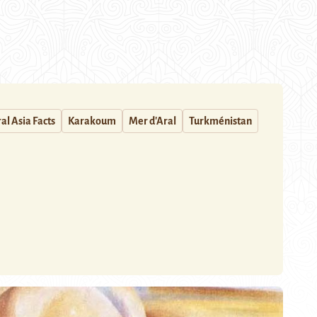
al Asia Facts
Karakoum
Mer d'Aral
Turkménistan