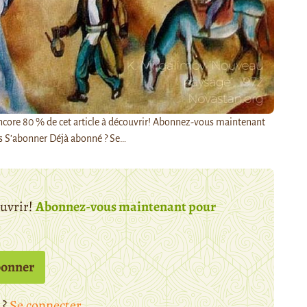
encore 80 % de cet article à découvrir! Abonnez-vous maintenant
s S’abonner Déjà abonné ? Se…
ouvrir!
Abonnez-vous maintenant pour
bonner
 ?
Se connecter