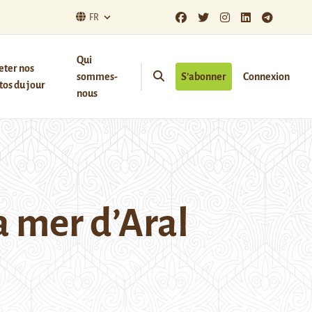
FR
Qui
eter nos
sommes-
S’abonner
Connexion
os du jour
nous
a mer d’Aral