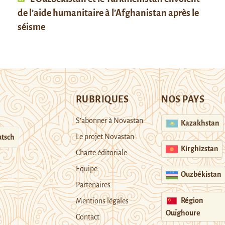
de l’aide humanitaire à l’Afghanistan après le
séisme
RUBRIQUES
NOS PAYS
S’abonner à Novastan
Kazakhstan
Le projet Novastan
tsch
Kirghizstan
Charte éditoriale
Equipe
Ouzbékistan
Partenaires
Région
Mentions légales
Ouïghoure
Contact