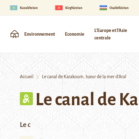
Kazakhstan
Kirghizstan
Ouzbékistan
L'Europe et l'Asie
Environnement
Economie
centrale
Accueil
Le canal de Karakoum, tueur de la mer d’Aral
Le canal de K
Le c