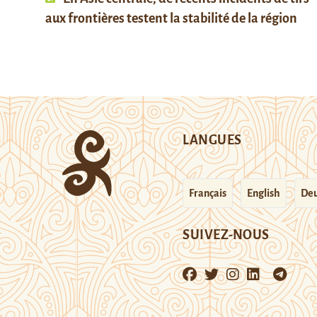
aux frontières testent la stabilité de la région
LANGUES
Français
English
Deu
SUIVEZ-NOUS