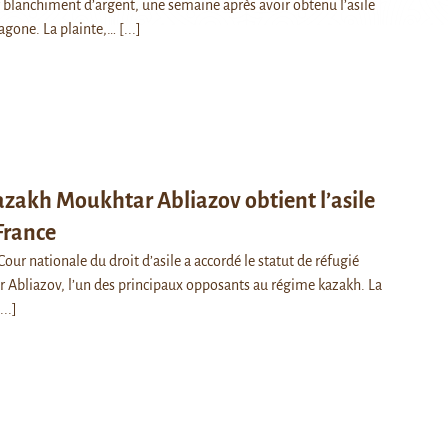
blanchiment d’argent, une semaine après avoir obtenu l’asile
agone. La plainte,…
[...]
azakh Moukhtar Abliazov obtient l’asile
France
our nationale du droit d’asile a accordé le statut de réfugié
 Abliazov, l’un des principaux opposants au régime kazakh. La
...]