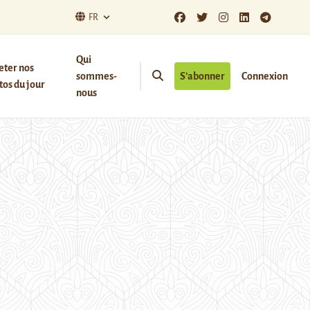
FR
Qui
eter nos
sommes-
S’abonner
Connexion
os du jour
nous