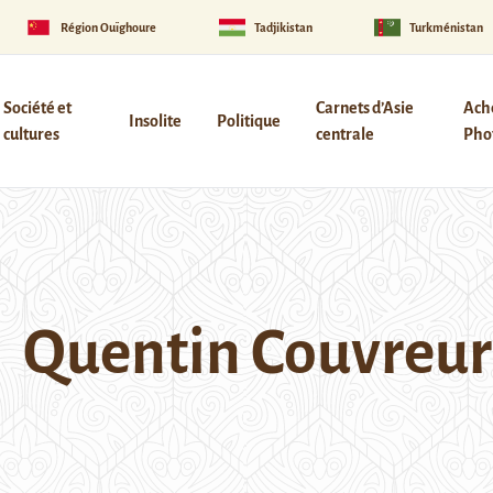
Région Ouïghoure
Tadjikistan
Turkménistan
Société et
Carnets d’Asie
Ach
Insolite
Politique
cultures
centrale
Phot
Quentin Couvreur