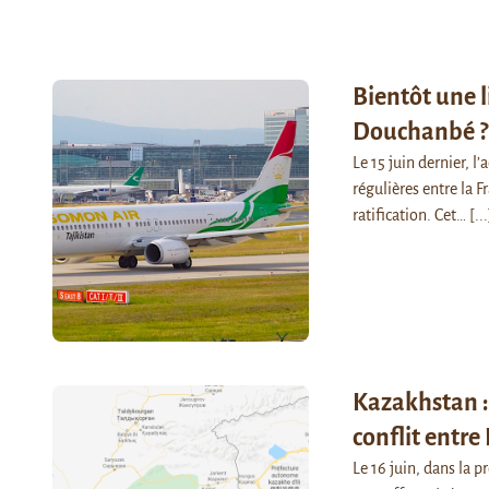
Bientôt une l
Douchanbé ?
Le 15 juin dernier, l
régulières entre la F
ratification. Cet…
[...
Kazakhstan :
conflit entr
Le 16 juin, dans la 