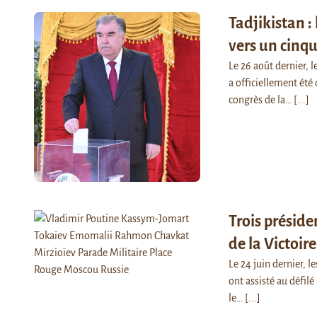
Tadjikistan 
vers un cin
Le 26 août dernier, 
a officiellement été
congrès de la…
[...]
Trois préside
de la Victoir
Le 24 juin dernier, 
ont assisté au défil
le…
[...]