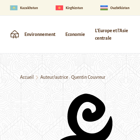
Kazakhstan
Kirghizstan
Ouzbékistan
L'Europe et l'Asie
Environnement
Economie
centrale
Accueil
Auteur/autrice : Quentin Couvreur