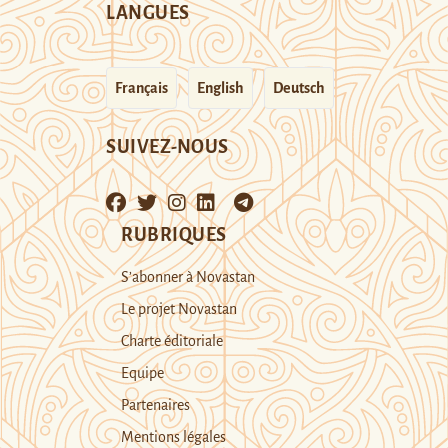
LANGUES
Français
English
Deutsch
SUIVEZ-NOUS
RUBRIQUES
S’abonner à Novastan
Le projet Novastan
Charte éditoriale
Equipe
Partenaires
Mentions légales