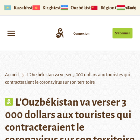
Kazakhstan
Kirghizstan
Ouzbékistan
Région Ouïghoure
Tadjik
S’abonner
Connexion
Accueil
L’Ouzbékistan va verser 3 000 dollars aux touristes qui
contracteraient le coronavirus sur son territoire
L’Ouzbékistan va verser 3
000 dollars aux touristes qui
contracteraient le
coronavirus sur son territoire