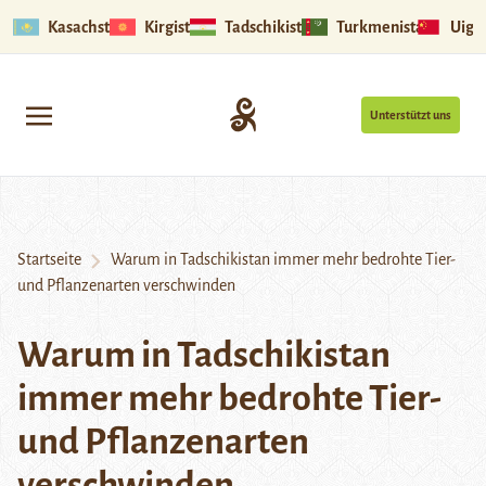
Kasachstan
Kirgistan
Tadschikistan
Turkmenistan
Uigu
Unterstützt uns
Startseite
Warum in Tadschikistan immer mehr bedrohte Tier-
und Pflanzenarten verschwinden
Warum in Tadschikistan
immer mehr bedrohte Tier-
und Pflanzenarten
verschwinden