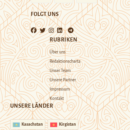
FOLGT UNS
RUBRIKEN
Über uns
Redaktionscharta
Unser Team
Unsere Partner
Impressum
Kontakt
UNSERE LÄNDER
Kasachstan
Kirgistan