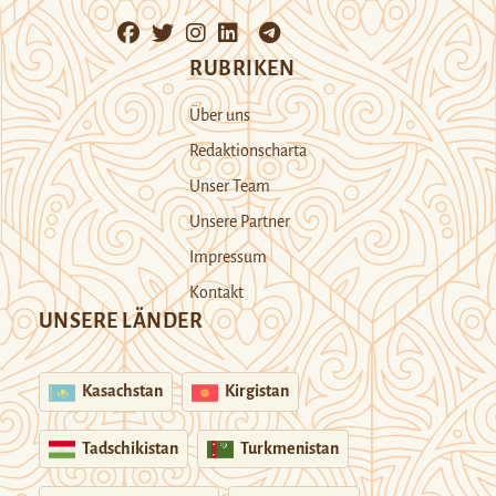
RUBRIKEN
Über uns
Redaktionscharta
Unser Team
Unsere Partner
Impressum
Kontakt
UNSERE LÄNDER
Kasachstan
Kirgistan
Tadschikistan
Turkmenistan