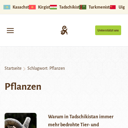
Kasachstan
Kirgistan
Tadschikistan
Turkmenistan
Uigu
Unterstützt uns
Startseite
Schlagwort:
Pflanzen
Pflanzen
Warum in Tadschikistan immer
mehr bedrohte Tier- und