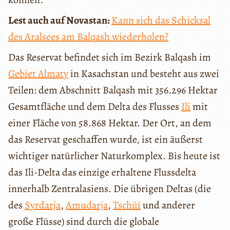
Lest auch auf Novastan:
Kann sich das Schicksal
des Aralsees am Balqash wiederholen?
Das Reservat befindet sich im Bezirk Balqash im
Gebiet Almaty
in Kasachstan und besteht aus zwei
Teilen: dem Abschnitt Balqash mit 356.296 Hektar
Gesamtfläche und dem Delta des Flusses
Ili
mit
einer Fläche von 58.868 Hektar. Der Ort, an dem
das Reservat geschaffen wurde, ist ein äußerst
wichtiger natürlicher Naturkomplex. Bis heute ist
das Ili-Delta das einzige erhaltene Flussdelta
innerhalb Zentralasiens. Die übrigen Deltas (die
des
Syrdarja
,
Amudarja
,
Tschüi
und anderer
große Flüsse) sind durch die globale