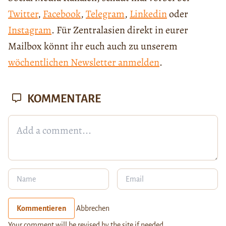
Twitter
,
Facebook
,
Telegram
,
Linkedin
oder
Instagram
. Für Zentralasien direkt in eurer
Mailbox könnt ihr euch auch zu unserem
wöchentlichen Newsletter anmelden
.
KOMMENTARE
Kommentieren
Abbrechen
Your comment will be revised by the site if needed.