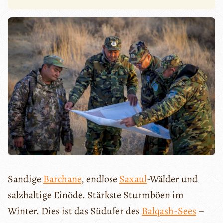
Sandige
Barchane
, endlose
Saxaul
-Wälder und
salzhaltige Einöde. Stärkste Sturmböen im
Winter. Dies ist das Südufer des
Balqash-Sees
–