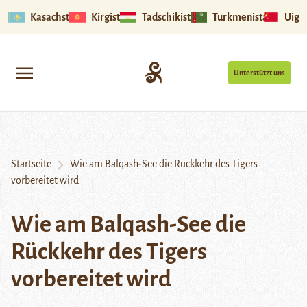
Kasachstan
Kirgistan
Tadschikistan
Turkmenistan
Uigu
Unterstützt uns
Startseite
Wie am Balqash-See die Rückkehr des Tigers
vorbereitet wird
Wie am Balqash-See die
Rückkehr des Tigers
vorbereitet wird