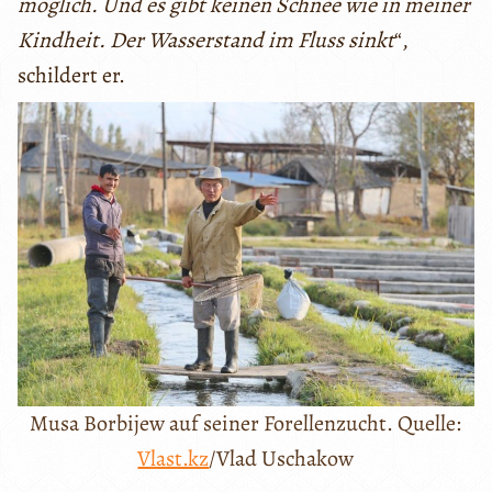
möglich. Und es gibt keinen Schnee wie in meiner
Kindheit. Der Wasserstand im Fluss sinkt
“,
schildert er.
Musa Borbijew auf seiner Forellenzucht. Quelle:
Vlast.kz
/Vlad Uschakow