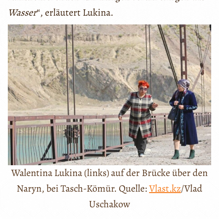
Wasser
“, erläutert Lukina.
Walentina Lukina (links) auf der Brücke über den
Naryn, bei Tasch-Kömür. Quelle:
Vlast.kz
/Vlad
Uschakow