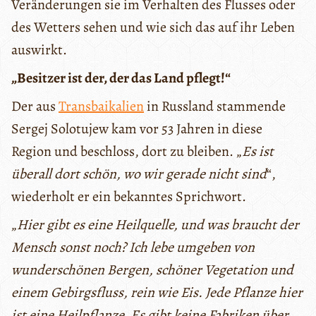
Veränderungen sie im Verhalten des Flusses oder
des Wetters sehen und wie sich das auf ihr Leben
auswirkt.
„Besitzer ist der, der das Land pflegt!“
Der aus
Transbaikalien
in Russland stammende
Sergej Solotujew kam vor 53 Jahren in diese
Region und beschloss, dort zu bleiben. „
Es ist
überall dort schön, wo wir gerade nicht sind
“,
wiederholt er ein bekanntes Sprichwort.
„
Hier gibt es eine Heilquelle, und was braucht der
Mensch sonst noch? Ich lebe umgeben von
wunderschönen Bergen, schöner Vegetation und
einem Gebirgsfluss, rein wie Eis. Jede Pflanze hier
ist eine Heilpflanze. Es gibt keine Fabriken über