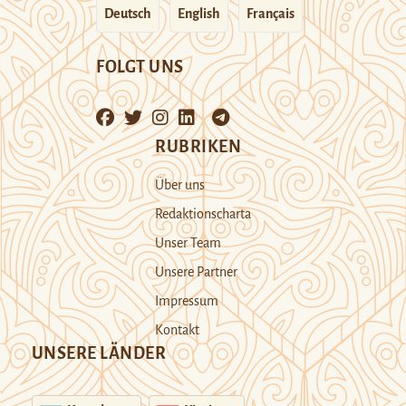
Deutsch
English
Français
FOLGT UNS
RUBRIKEN
Über uns
Redaktionscharta
Unser Team
Unsere Partner
Impressum
Kontakt
UNSERE LÄNDER