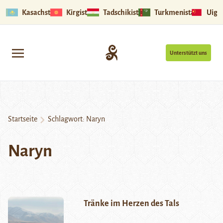
Kasachstan
Kirgistan
Tadschikistan
Turkmenistan
Uigu
Unterstützt uns
Startseite
Schlagwort:
Naryn
Naryn
Tränke im Herzen des Tals