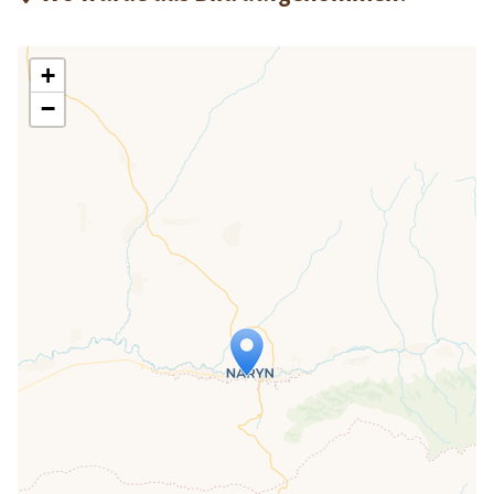
+
−
Travelers' Map wird geladen …
Wenn du dies siehst, nachdem deine
Seite vollständig geladen wurde,
fehlen leafletJS-Dateien.