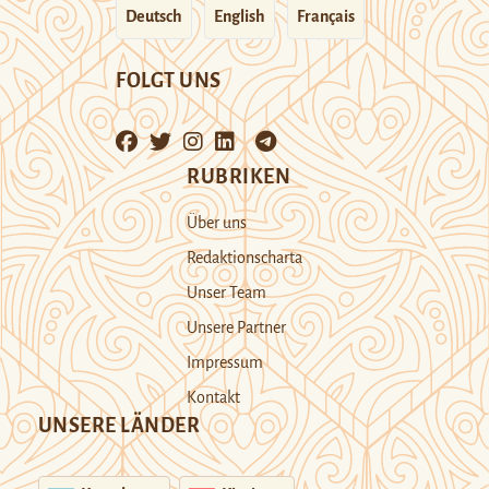
Deutsch
English
Français
FOLGT UNS
RUBRIKEN
Über uns
Redaktionscharta
Unser Team
Unsere Partner
Impressum
Kontakt
UNSERE LÄNDER