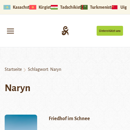
Kasachstan
Kirgistan
Tadschikistan
Turkmenistan
Uigu
Unterstützt uns
Startseite
Schlagwort:
Naryn
Naryn
Friedhof im Schnee