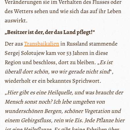
Veränderungen sie im Verhalten des Flusses oder
des Wetters sehen und wie sich das auf ihr Leben
auswirkt.
„Besitzer ist der, der das Land pflegt!“
Der aus
Transbaikalien
in Russland stammende
Sergej Solotujew kam vor 53 Jahren in diese
Region und beschloss, dort zu bleiben. „
Es ist
überall dort schön, wo wir gerade nicht sind
“,
wiederholt er ein bekanntes Sprichwort.
„
Hier gibt es eine Heilquelle, und was braucht der
Mensch sonst noch? Ich lebe umgeben von
wunderschönen Bergen, schöner Vegetation und
einem Gebirgsfluss, rein wie Eis. Jede Pflanze hier
ist eine Heilpflanze. Es gibt keine Fabriken über