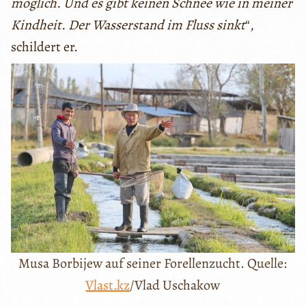
möglich. Und es gibt keinen Schnee wie in meiner
Kindheit. Der Wasserstand im Fluss sinkt
“,
schildert er.
Musa Borbijew auf seiner Forellenzucht. Quelle:
Vlast.kz
/Vlad Uschakow