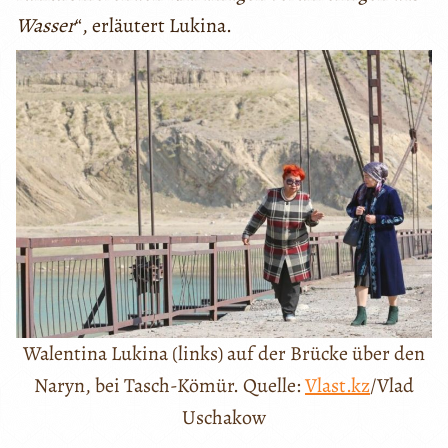
Wasser
“, erläutert Lukina.
Walentina Lukina (links) auf der Brücke über den
Naryn, bei Tasch-Kömür. Quelle:
Vlast.kz
/Vlad
Uschakow