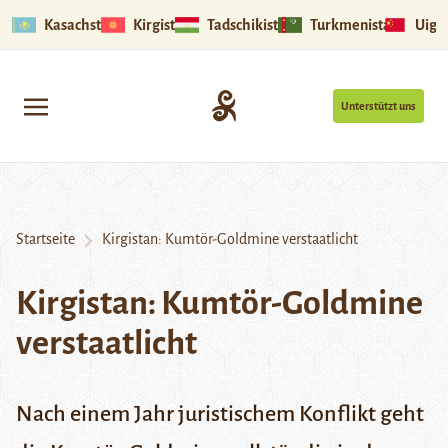
Kasachstan
Kirgistan
Tadschikistan
Turkmenistan
Uigu
Unterstützt uns
Startseite
Kirgistan: Kumtör-Goldmine verstaatlicht
Kirgistan: Kumtör-Goldmine
verstaatlicht
Nach einem Jahr juristischem Konflikt geht