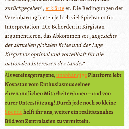
zurückgegeben
“,
erklärte
er. Die Bedingungen der
Vereinbarung bieten jedoch viel Spielraum für
Interpretation. Die Behörden in Kirgistan
argumentieren, das Abkommen sei „
angesichts
der aktuellen globalen Krise und der Lage
Kirgistans optimal und vorteilhaft für die
nationalen Interessen des Landes
“.
A
ls vereinsgetragene,
unabhängige
Plattform lebt
Novastan vom Enthusiasmus seiner
ehrenamtlichen Mitarbeiter:innen – und von
eurer Unterstützung! Durch jede noch so kleine
Spende
helft ihr uns, weiter ein realitätsnahes
Bild von Zentralasien zu vermitteln
.