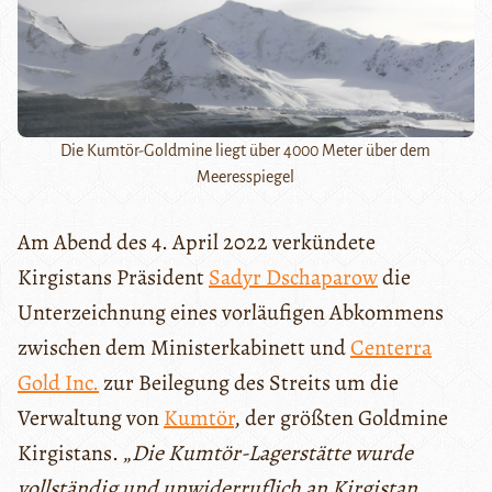
Die Kumtör-Goldmine liegt über 4000 Meter über dem
Meeresspiegel
Am Abend des 4. April 2022 verkündete
Kirgistans Präsident
Sadyr Dschaparow
die
Unterzeichnung eines vorläufigen Abkommens
zwischen dem Ministerkabinett und
Centerra
Gold Inc.
zur Beilegung des Streits um die
Verwaltung von
Kumtör
, der größten Goldmine
Kirgistans. „
Die Kumtör-Lagerstätte wurde
vollständig und unwiderruflich an Kirgistan