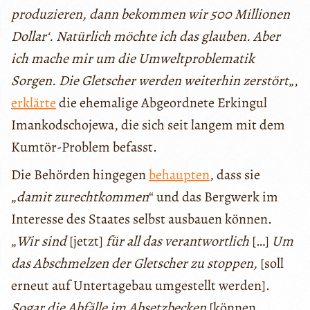
produzieren, dann bekommen wir 500 Millionen
Dollar‘. Natürlich möchte ich das glauben. Aber
ich mache mir um die Umweltproblematik
Sorgen. Die Gletscher werden weiterhin zerstört
„,
erklärte
die ehemalige Abgeordnete Erkingul
Imankodschojewa, die sich seit langem mit dem
Kumtör-Problem befasst.
Die Behörden hingegen
behaupten
, dass sie
„
damit zurechtkommen
“ und das Bergwerk im
Interesse des Staates selbst ausbauen können.
„
Wir sind
[jetzt]
für all das verantwortlich
[…]
Um
das Abschmelzen der Gletscher zu stoppen,
[soll
erneut auf Untertagebau umgestellt werden].
Sogar die Abfälle im Absetzbecken
[können