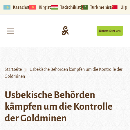
Kasachstan
Kirgistan
Tadschikistan
Turkmenistan
Uigu
Unterstützt uns
Startseite
Usbekische Behörden kämpfen um die Kontrolle der
Goldminen
Usbekische Behörden
kämpfen um die Kontrolle
der Goldminen