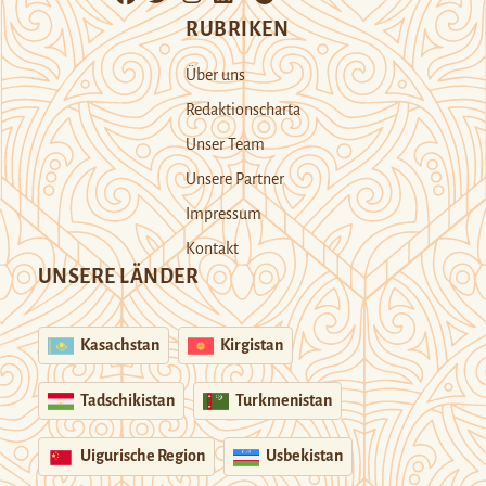
RUBRIKEN
Über uns
Redaktionscharta
Unser Team
Unsere Partner
Impressum
Kontakt
UNSERE LÄNDER
Kasachstan
Kirgistan
Tadschikistan
Turkmenistan
Uigurische Region
Usbekistan