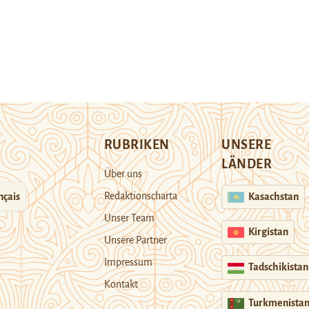
RUBRIKEN
UNSERE
LÄNDER
Über uns
Redaktionscharta
nçais
Kasachstan
Unser Team
Kirgistan
Unsere Partner
Impressum
Tadschikistan
Kontakt
Turkmenista