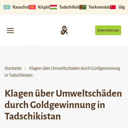
Kasachstan
Kirgistan
Tadschikistan
Turkmenistan
Uigu
Unterstützt uns
Startseite
Klagen über Umweltschäden durch Goldgewinnung
in Tadschikistan
Klagen über Umweltschäden
durch Goldgewinnung in
Tadschikistan