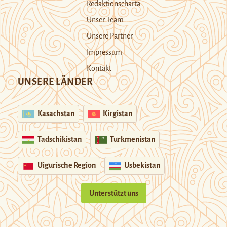
Redaktionscharta
Unser Team
Unsere Partner
Impressum
Kontakt
UNSERE LÄNDER
Kasachstan
Kirgistan
Tadschikistan
Turkmenistan
Uigurische Region
Usbekistan
Unterstützt uns